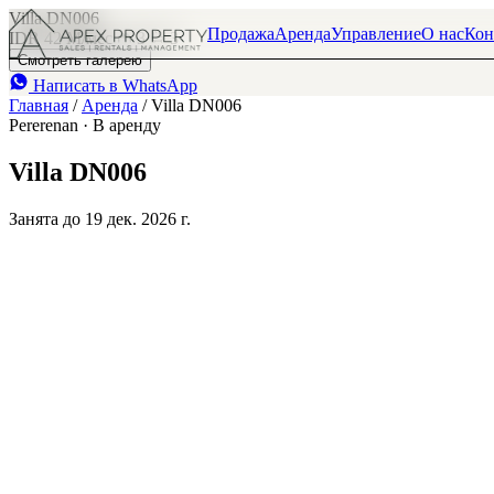
Villa DN006
Продажа
Аренда
Управление
О нас
Кон
IDR 42 M
/мес
3
3
Смотреть галерею
Написать в WhatsApp
Главная
/
Аренда
/
Villa DN006
Pererenan · В аренду
Villa DN006
Занята до 19 дек. 2026 г.