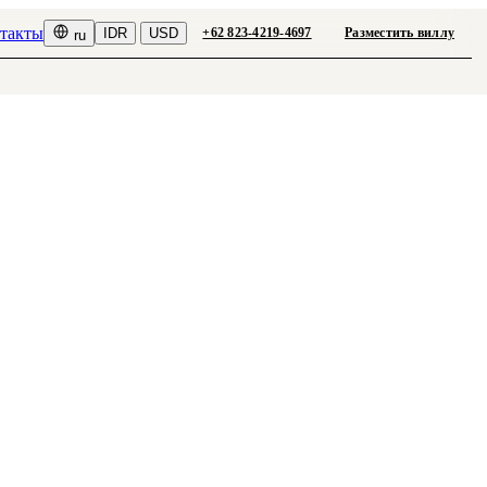
такты
IDR
USD
+62 823-4219-4697
Разместить виллу
ru