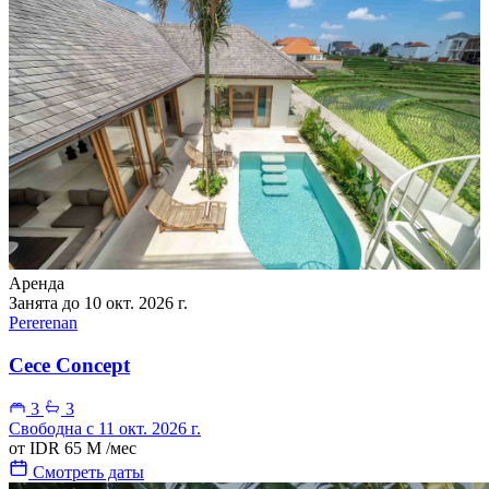
Аренда
Занята до 10 окт. 2026 г.
Pererenan
Cece Concept
3
3
Свободна с 11 окт. 2026 г.
от
IDR 65 M
/мес
Смотреть даты