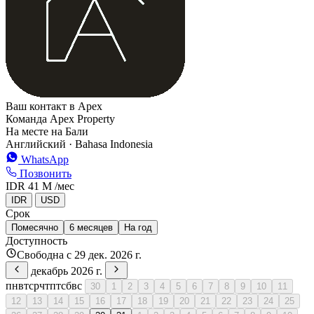
Ваш контакт в Apex
Команда Apex Property
На месте на Бали
Английский · Bahasa Indonesia
WhatsApp
Позвонить
IDR 41 M
/мес
IDR
USD
Срок
Помесячно
6 месяцев
На год
Доступность
Свободна с 29 дек. 2026 г.
декабрь 2026 г.
пн
вт
ср
чт
пт
сб
вс
30
1
2
3
4
5
6
7
8
9
10
11
12
13
14
15
16
17
18
19
20
21
22
23
24
25