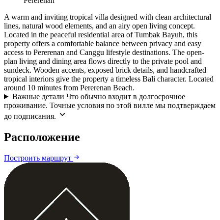
Pererenan
A warm and inviting tropical villa designed with clean architectural
lines, natural wood elements, and an airy open living concept.
Located in the peaceful residential area of Tumbak Bayuh, this
property offers a comfortable balance between privacy and easy
access to Pererenan and Canggu lifestyle destinations. The open-
plan living and dining area flows directly to the private pool and
sundeck. Wooden accents, exposed brick details, and handcrafted
tropical interiors give the property a timeless Bali character. Located
around 10 minutes from Pererenan Beach.
Важные детали
Что обычно входит в долгосрочное
проживание. Точные условия по этой вилле мы подтверждаем
до подписания.
Расположение
Leaflet
|
©
CARTO
©
OpenStreetMap
Построить маршрут
+
−