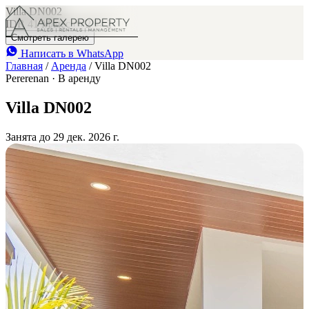
Villa DN002
IDR 41 M
/мес
2
2
Смотреть галерею
Написать в WhatsApp
Главная
/
Аренда
/
Villa DN002
Pererenan · В аренду
Villa DN002
Занята до 29 дек. 2026 г.