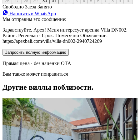
26
27
28
29
30
31
1
2
3
4
5
6
7
8
9
10
Свободно
Заезд
Занято
Написать в WhatsApp
Мы отправим это сообщение:
Здравствуйте, Apex! Меня интересует аренда Villa DN002.
Район: Pererenan · Срок: Помесячно Объявление:
https://apexbali.com/villa/villa-dn002-2940724269
Запросить полную информацию
Прямая цена · без наценки OTA
Вам также может понравиться
Другие виллы поблизости.