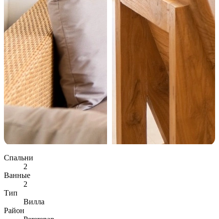
Спальни
2
Ванные
2
Тип
Вилла
Район