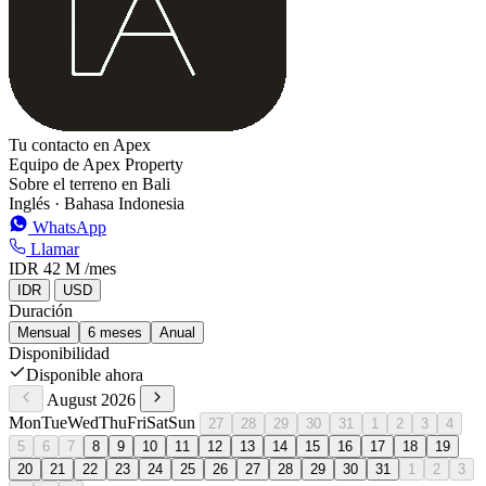
Tu contacto en Apex
Equipo de Apex Property
Sobre el terreno en Bali
Inglés · Bahasa Indonesia
WhatsApp
Llamar
IDR 42 M
/mes
IDR
USD
Duración
Mensual
6 meses
Anual
Disponibilidad
Disponible ahora
August 2026
Mon
Tue
Wed
Thu
Fri
Sat
Sun
27
28
29
30
31
1
2
3
4
5
6
7
8
9
10
11
12
13
14
15
16
17
18
19
20
21
22
23
24
25
26
27
28
29
30
31
1
2
3