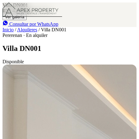
Villa DN001
IDR 42 M
/mes
3
3
Ver galería
Consultar por WhatsApp
Inicio
/
Alquileres
/
Villa DN001
Pererenan · En alquiler
Villa DN001
Disponible