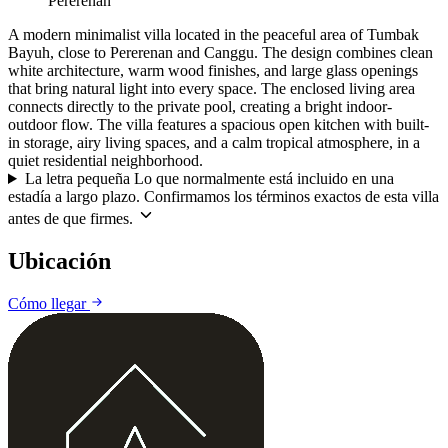
Pererenan
A modern minimalist villa located in the peaceful area of Tumbak
Bayuh, close to Pererenan and Canggu. The design combines clean
white architecture, warm wood finishes, and large glass openings
that bring natural light into every space. The enclosed living area
connects directly to the private pool, creating a bright indoor-
outdoor flow. The villa features a spacious open kitchen with built-
in storage, airy living spaces, and a calm tropical atmosphere, in a
quiet residential neighborhood.
La letra pequeña
Lo que normalmente está incluido en una
estadía a largo plazo. Confirmamos los términos exactos de esta villa
antes de que firmes.
Ubicación
Leaflet
|
©
CARTO
©
OpenStreetMap
Cómo llegar
+
−