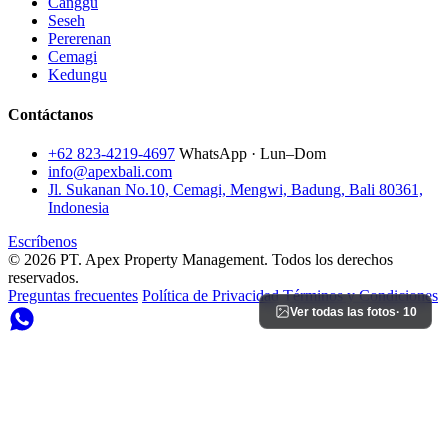
Canggu
Seseh
Pererenan
Cemagi
Kedungu
Contáctanos
+62 823-4219-4697
WhatsApp · Lun–Dom
info@apexbali.com
Jl. Sukanan No.10, Cemagi, Mengwi, Badung, Bali 80361,
Indonesia
Escríbenos
© 2026 PT. Apex Property Management. Todos los derechos
reservados.
Preguntas frecuentes
Política de Privacidad
Términos y Condiciones
Ver todas las fotos
· 10