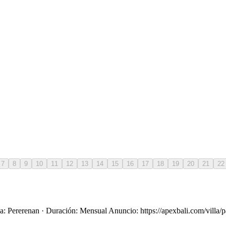
7
8
9
10
11
12
13
14
15
16
17
18
19
20
21
22
na: Pererenan · Duración: Mensual Anuncio: https://apexbali.com/villa/