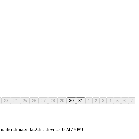
23
24
25
26
27
28
29
30
31
1
2
3
4
5
6
7
paradise-lima-villa-2-br-i-level-2922477089