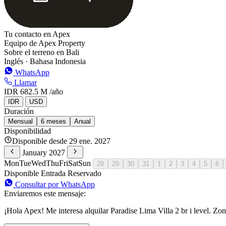
Tu contacto en Apex
Equipo de Apex Property
Sobre el terreno en Bali
Inglés · Bahasa Indonesia
WhatsApp
Llamar
IDR 682.5 M
/año
IDR
USD
Duración
Mensual
6 meses
Anual
Disponibilidad
Disponible desde 29 ene. 2027
January 2027
Mon
Tue
Wed
Thu
Fri
Sat
Sun
28
29
30
31
1
2
3
4
5
6
Disponible
Entrada
Reservado
Consultar por WhatsApp
Enviaremos este mensaje:
¡Hola Apex! Me interesa alquilar Paradise Lima Villa 2 br i level. Zo