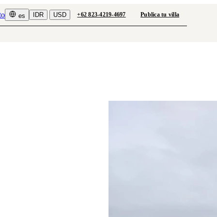
to
IDR
USD
+62 823-4219-4697
Publica tu villa
es