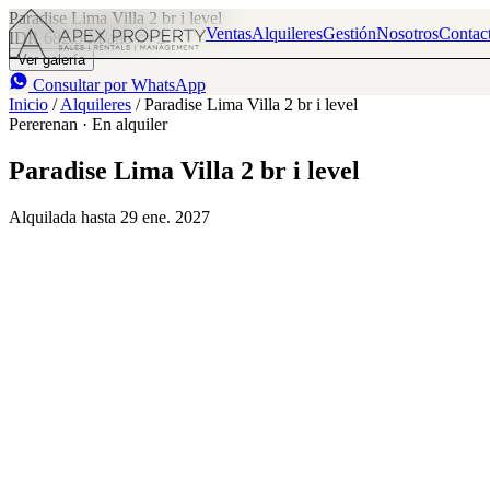
Paradise Lima Villa 2 br i level
Ventas
Alquileres
Gestión
Nosotros
Contac
IDR 682.5 M
/año
2
Ver galería
Consultar por WhatsApp
Inicio
/
Alquileres
/
Paradise Lima Villa 2 br i level
Pererenan · En alquiler
Paradise Lima Villa 2 br i level
Alquilada hasta 29 ene. 2027