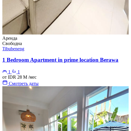
Аренда
Свободна
Tibubeneng
1 Bedroom Apartment in prime location Berawa
1
1
от
IDR 28 M
/мес
Смотреть даты