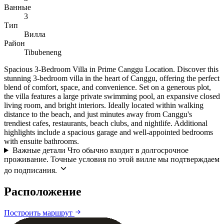
Ванные
3
Тип
Вилла
Район
Tibubeneng
Spacious 3-Bedroom Villa in Prime Canggu Location. Discover this
stunning 3-bedroom villa in the heart of Canggu, offering the perfect
blend of comfort, space, and convenience. Set on a generous plot,
the villa features a large private swimming pool, an expansive closed
living room, and bright interiors. Ideally located within walking
distance to the beach, and just minutes away from Canggu's
trendiest cafes, restaurants, beach clubs, and nightlife. Additional
highlights include a spacious garage and well-appointed bedrooms
with ensuite bathrooms.
Важные детали
Что обычно входит в долгосрочное
проживание. Точные условия по этой вилле мы подтверждаем
до подписания.
Расположение
Leaflet
|
©
CARTO
©
OpenStreetMap
Построить маршрут