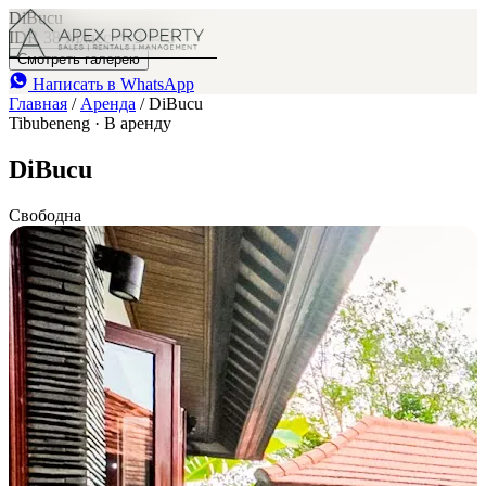
DiBucu
IDR 38 M
/мес
3
3
Смотреть галерею
Написать в WhatsApp
Главная
/
Аренда
/
DiBucu
Tibubeneng · В аренду
DiBucu
Свободна