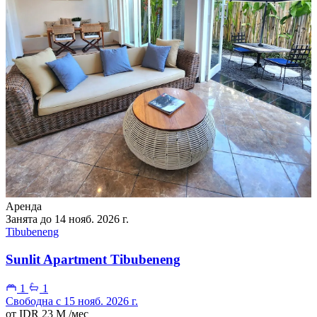
Аренда
Занята до 14 нояб. 2026 г.
Tibubeneng
Sunlit Apartment Tibubeneng
1
1
Свободна с 15 нояб. 2026 г.
от
IDR 23 M
/мес