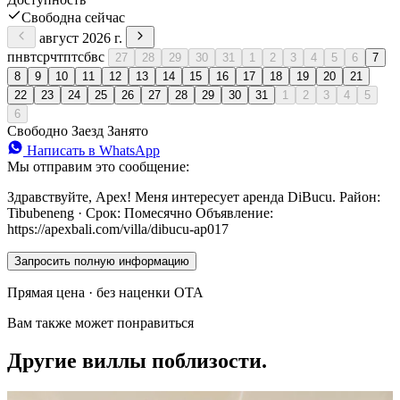
Свободна сейчас
август 2026 г.
пн
вт
ср
чт
пт
сб
вс
27
28
29
30
31
1
2
3
4
5
6
7
8
9
10
11
12
13
14
15
16
17
18
19
20
21
22
23
24
25
26
27
28
29
30
31
1
2
3
4
5
6
Свободно
Заезд
Занято
Написать в WhatsApp
Мы отправим это сообщение:
Здравствуйте, Apex! Меня интересует аренда DiBucu. Район:
Tibubeneng · Срок: Помесячно Объявление:
https://apexbali.com/villa/dibucu-ap017
Запросить полную информацию
Прямая цена · без наценки OTA
Вам также может понравиться
Другие виллы поблизости.