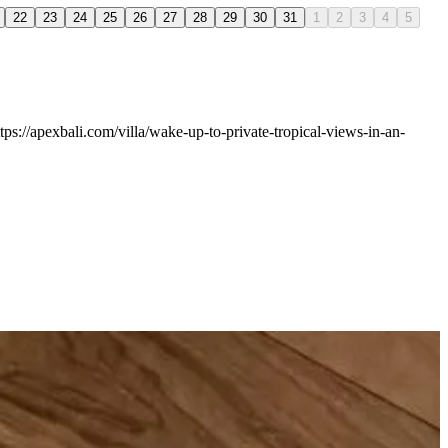
22
23
24
25
26
27
28
29
30
31
1
2
3
4
5
s://apexbali.com/villa/wake-up-to-private-tropical-views-in-an-