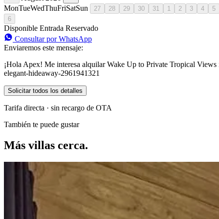
Mon
Tue
Wed
Thu
Fri
Sat
Sun
27
28
29
30
31
1
2
3
4
5
6
Disponible
Entrada
Reservado
Consultar por WhatsApp
Enviaremos este mensaje:
¡Hola Apex! Me interesa alquilar Wake Up to Private Tropical Views 
elegant-hideaway-2961941321
Solicitar todos los detalles
Tarifa directa · sin recargo de OTA
También te puede gustar
Más villas cerca.