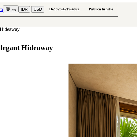
to
IDR
USD
+62 823-4219-4697
Publica tu villa
es
t Hideaway
Elegant Hideaway