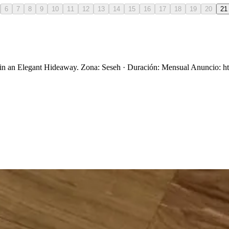
6
7
8
9
10
11
12
13
14
15
16
17
18
19
20
21
in an Elegant Hideaway. Zona: Seseh · Duración: Mensual Anuncio: http