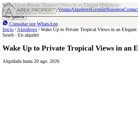
Wake Up to Private Tropical Views in an Elegant Hideaway
Ventas
Alquileres
Gestión
Nosotros
Contac
IDR 55 M
/mes
2
2
Ver galería
Consultar por WhatsApp
Inicio
/
Alquileres
/
Wake Up to Private Tropical Views in an Elegan
Seseh · En alquiler
Wake Up to Private Tropical Views in an 
Alquilada hasta 20 ago. 2026