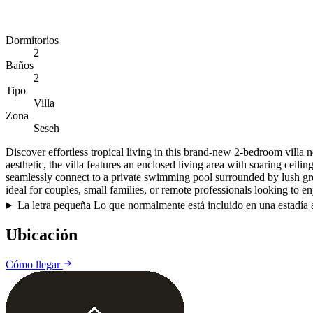
Dormitorios
2
Baños
2
Tipo
Villa
Zona
Seseh
Discover effortless tropical living in this brand-new 2-bedroom villa 
aesthetic, the villa features an enclosed living area with soaring cei
seamlessly connect to a private swimming pool surrounded by lush gree
ideal for couples, small families, or remote professionals looking to enj
La letra pequeña
Lo que normalmente está incluido en una estadía a
Ubicación
Cómo llegar
+
−