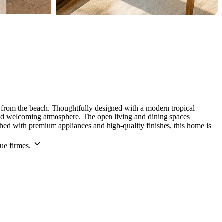
lk from the beach. Thoughtfully designed with a modern tropical
ht and welcoming atmosphere. The open living and dining spaces
shed with premium appliances and high-quality finishes, this home is
ue firmes.
Leaflet
|
©
CARTO
©
OpenStreetMap