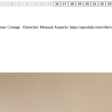
8
9
10
11
12
13
14
15
16
17
18
19
20
21
22
23
ona: Cemagi · Duración: Mensual Anuncio: https://apexbali.com/villa/v