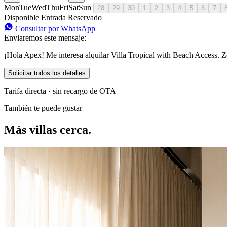
Mon
Tue
Wed
Thu
Fri
Sat
Sun
28
29
30
1
2
3
4
5
6
7
Disponible
Entrada
Reservado
Consultar por WhatsApp
Enviaremos este mensaje:
¡Hola Apex! Me interesa alquilar Villa Tropical with Beach Access. Z
Solicitar todos los detalles
Tarifa directa · sin recargo de OTA
También te puede gustar
Más villas cerca.