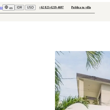
to
IDR
USD
+62 823-4219-4697
Publica tu villa
es