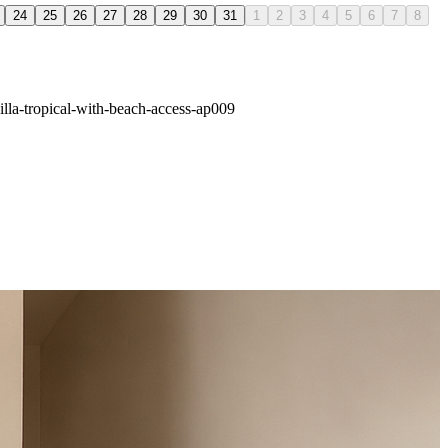
24
25
26
27
28
29
30
31
1
2
3
4
5
6
7
8
illa-tropical-with-beach-access-ap009