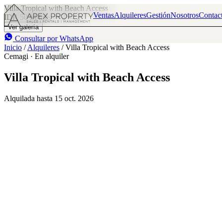
Villa Tropical with Beach Access
Ventas
Alquileres
Gestión
Nosotros
Contac
IDR 50 M
/mes
2
2
Ver galería
Consultar por WhatsApp
Inicio
/
Alquileres
/
Villa Tropical with Beach Access
Cemagi · En alquiler
Villa Tropical with Beach Access
Alquilada hasta 15 oct. 2026