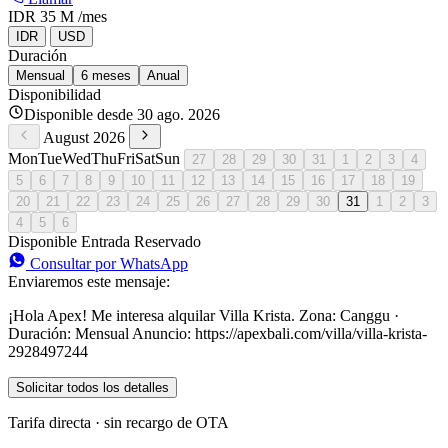
IDR 35 M
/mes
IDR
USD
Duración
Mensual
6 meses
Anual
Disponibilidad
Disponible desde 30 ago. 2026
August 2026
Mon
Tue
Wed
Thu
Fri
Sat
Sun
27
28
29
30
31
1
2
3
4
5
6
7
8
9
10
11
12
13
14
15
16
17
18
19
20
21
22
23
24
25
26
27
28
29
30
31
1
2
3
4
5
6
Disponible
Entrada
Reservado
Consultar por WhatsApp
Enviaremos este mensaje:
¡Hola Apex! Me interesa alquilar Villa Krista. Zona: Canggu ·
Duración: Mensual Anuncio: https://apexbali.com/villa/villa-krista-
2928497244
Solicitar todos los detalles
Tarifa directa · sin recargo de OTA