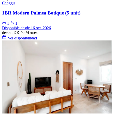
Canggu
1BR Modern Palmea Botique (5 unit)
1
1
Disponible desde 16 oct. 2026
desde
IDR 40 M
/mes
Ver disponibilidad