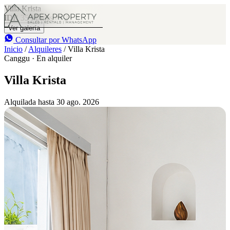
Villa Krista
IDR 35 M
/mes
2
Ver galería
Consultar por WhatsApp
Inicio
/
Alquileres
/
Villa Krista
Canggu · En alquiler
Villa Krista
Alquilada hasta 30 ago. 2026