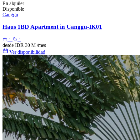
En alquiler
Disponible
Canggu
Haus 1BD Apartment in Canggu-IK01
1
1
desde
IDR 30 M
/mes
Ver disponibilidad