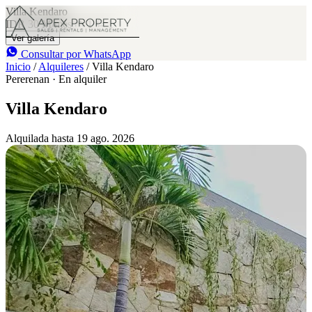
Villa Kendaro
IDR 30 M
/mes
1
1
Ver galería
Consultar por WhatsApp
Inicio
/
Alquileres
/
Villa Kendaro
Pererenan · En alquiler
Villa Kendaro
Alquilada hasta 19 ago. 2026