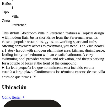
Baños
1
Tipo
Villa
Zona
Pererenan
This stylish 1-bedroom Villa in Pererenan features a Tropical design
with modern flair. Just a short drive from the Pererenan area, it's
close to popular restaurants, gyms, co-working space and cafes,
offering convenient access to everything you need. The Villa boasts
a 1-story layout with an open-plan living area, kitchen, dining space,
leading into your bedroom with an ensuite bathroom. A cozy
swimming pool provides warmth and relaxation, and there's parking
for a couple of bikes at the front of the compound.
La letra pequeña
Lo que normalmente está incluido en una
estadía a largo plazo. Confirmamos los términos exactos de esta villa
antes de que firmes.
Ubicación
Leaflet
|
©
CARTO
©
OpenStreetMap
Cómo llegar
+