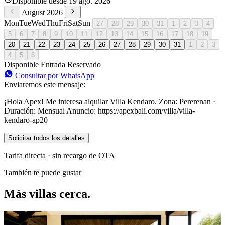
Disponible desde 19 ago. 2026
August 2026
Mon
Tue
Wed
Thu
Fri
Sat
Sun
27
28
29
30
31
1
2
3
4
5
6
7
8
9
10
11
12
13
14
15
16
17
18
19
20
21
22
23
24
25
26
27
28
29
30
31
1
2
3
4
5
6
Disponible
Entrada
Reservado
Consultar por WhatsApp
Enviaremos este mensaje:
¡Hola Apex! Me interesa alquilar Villa Kendaro. Zona: Pererenan ·
Duración: Mensual Anuncio: https://apexbali.com/villa/villa-
kendaro-ap20
Solicitar todos los detalles
Tarifa directa · sin recargo de OTA
También te puede gustar
Más villas cerca.