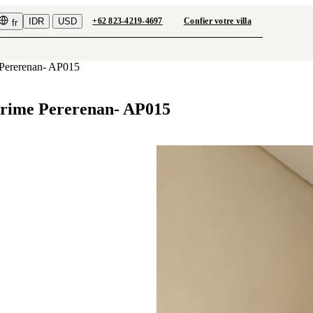
IDR
USD
+62 823-4219-4697
Confier votre villa
fr
 Pererenan- AP015
Prime Pererenan- AP015