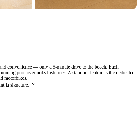
, and convenience — only a 5-minute drive to the beach. Each
mming pool overlooks lush trees. A standout feature is the dedicated
nd motorbikes.
nt la signature.
Leaflet
|
©
CARTO
©
OpenStreetMap