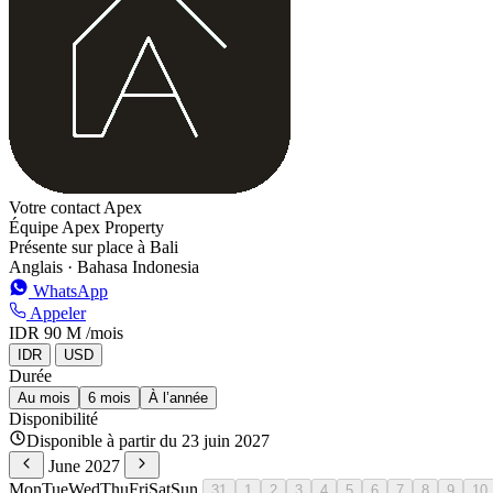
Votre contact Apex
Équipe Apex Property
Présente sur place à Bali
Anglais · Bahasa Indonesia
WhatsApp
Appeler
IDR 90 M
/mois
IDR
USD
Durée
Au mois
6 mois
À l’année
Disponibilité
Disponible à partir du 23 juin 2027
June 2027
Mon
Tue
Wed
Thu
Fri
Sat
Sun
31
1
2
3
4
5
6
7
8
9
10