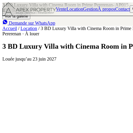
3 BD Luxury Villa with Cinema Room in Prime Pererenan- AP015
Vente
Location
Gestion
À propos
Contact
IDR 90 M
/mois
3
3
Voir la galerie
Demande sur WhatsApp
Accueil
/
Location
/
3 BD Luxury Villa with Cinema Room in Prime
Pererenan · À louer
3 BD Luxury Villa with Cinema Room in 
Louée jusqu’au 23 juin 2027