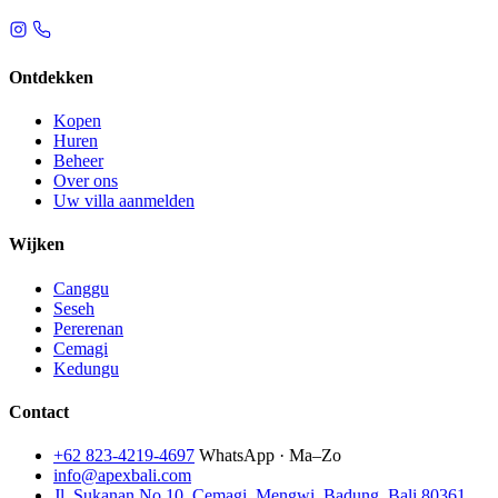
Ontdekken
Kopen
Huren
Beheer
Over ons
Uw villa aanmelden
Wijken
Canggu
Seseh
Pererenan
Cemagi
Kedungu
Contact
+62 823-4219-4697
WhatsApp · Ma–Zo
info@apexbali.com
Jl. Sukanan No.10, Cemagi, Mengwi, Badung, Bali 80361,