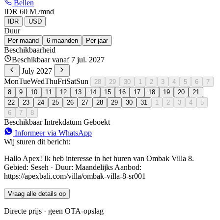
Bellen
IDR 60 M
/mnd
IDR
USD
Duur
Per maand
6 maanden
Per jaar
Beschikbaarheid
Beschikbaar vanaf 7 jul. 2027
July 2027
Mon
Tue
Wed
Thu
Fri
Sat
Sun
28
29
30
1
2
3
4
5
6
7
8
9
10
11
12
13
14
15
16
17
18
19
20
21
22
23
24
25
26
27
28
29
30
31
1
2
3
4
5
6
7
8
Beschikbaar
Intrekdatum
Geboekt
Informeer via WhatsApp
Wij sturen dit bericht:
Hallo Apex! Ik heb interesse in het huren van Ombak Villa 8.
Gebied: Seseh · Duur: Maandelijks Aanbod:
https://apexbali.com/villa/ombak-villa-8-sr001
Vraag alle details op
Directe prijs · geen OTA-opslag