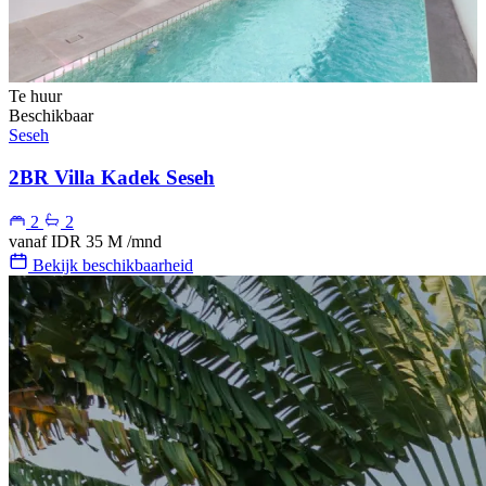
Te huur
Beschikbaar
Seseh
2BR Villa Kadek Seseh
2
2
vanaf
IDR 35 M
/mnd
Bekijk beschikbaarheid