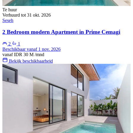
Te huur
Verhuurd tot 31 okt. 2026
Seseh
2 Bedroom modern Apartment in Prime Cemagi
2
1
Beschikbaar vanaf 1 nov. 2026
vanaf
IDR 30 M
/mnd
Bekijk beschikbaarheid