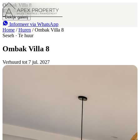
Ombak Villa 8
IDR 60 M
/mnd
3
3
Bekijk galerij
Informeer via WhatsApp
Home
/
Huren
/
Ombak Villa 8
Seseh · Te huur
Ombak Villa 8
Verhuurd tot 7 jul. 2027