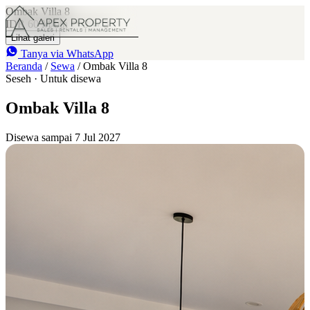
Ombak Villa 8
IDR 60 M
/bln
3
3
Lihat galeri
Tanya via WhatsApp
Beranda
/
Sewa
/
Ombak Villa 8
Seseh · Untuk disewa
Ombak Villa 8
Disewa sampai 7 Jul 2027