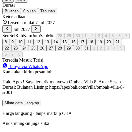
Durasi
Bulanan
6 bulan
Tahunan
Ketersediaan
Tersedia mulai 7 Jul 2027
Juli 2027
Sen
Sel
Rab
Kam
Jum
Sab
Min
28
29
30
1
2
3
4
5
6
7
8
9
10
11
12
13
14
15
16
17
18
19
20
21
22
23
24
25
26
27
28
29
30
31
1
2
3
4
5
6
7
8
Tersedia
Masuk
Terisi
Tanya via WhatsApp
Kami akan kirim pesan ini:
Halo Apex! Saya tertarik menyewa Ombak Villa 8. Area: Seseh ·
Durasi: Bulanan Listing: https://apexbali.com/villa/ombak-villa-8-
sr001
Minta detail lengkap
Harga langsung · tanpa markup OTA
Anda mungkin juga suka