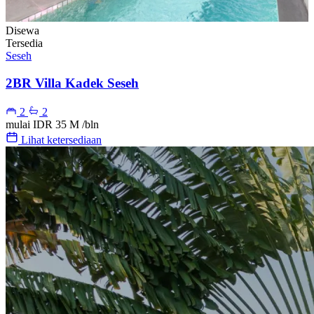
Disewa
Tersedia
Seseh
2BR Villa Kadek Seseh
2
2
mulai
IDR 35 M
/bln
Lihat ketersediaan