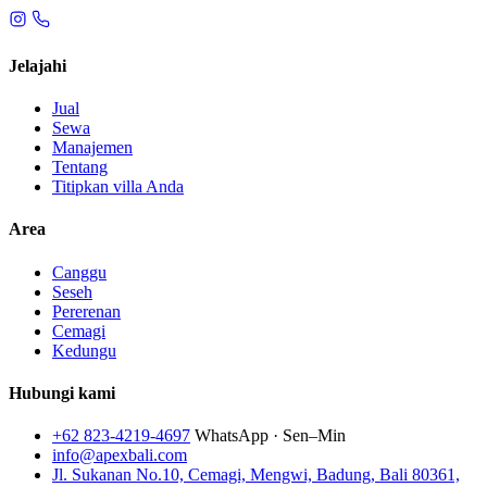
Jelajahi
Jual
Sewa
Manajemen
Tentang
Titipkan villa Anda
Area
Canggu
Seseh
Pererenan
Cemagi
Kedungu
Hubungi kami
+62 823-4219-4697
WhatsApp · Sen–Min
info@apexbali.com
Jl. Sukanan No.10, Cemagi, Mengwi, Badung, Bali 80361,