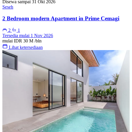
Disewa sampai 31 Okt 2026
Seseh
2 Bedroom modern Apartment in Prime Cemagi
2
1
Tersedia mulai 1 Nov 2026
mulai
IDR 30 M
/bln
Lihat ketersediaan