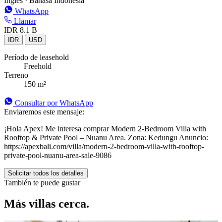
Inglés · Bahasa Indonesia
WhatsApp
Llamar
IDR 8.1 B
IDR
USD
Período de leasehold
Freehold
Terreno
150 m²
Consultar por WhatsApp
Enviaremos este mensaje:
¡Hola Apex! Me interesa comprar Modern 2-Bedroom Villa with
Rooftop & Private Pool – Nuanu Area. Zona: Kedungu Anuncio:
https://apexbali.com/villa/modern-2-bedroom-villa-with-rooftop-
private-pool-nuanu-area-sale-9086
Solicitar todos los detalles
También te puede gustar
Más villas cerca.