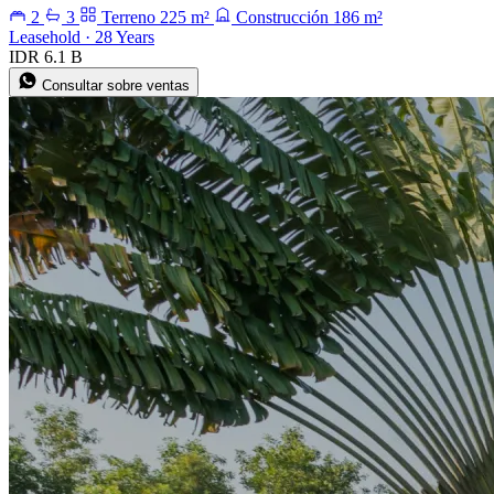
2
3
Terreno 225 m²
Construcción 186 m²
Leasehold · 28 Years
IDR 6.1 B
Consultar sobre ventas