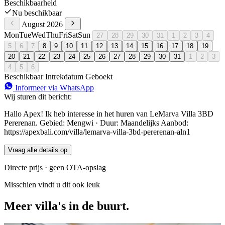
Beschikbaarheid
Nu beschikbaar
August 2026
Mon
Tue
Wed
Thu
Fri
Sat
Sun
27
28
29
30
31
1
2
3
4
5
6
7
8
9
10
11
12
13
14
15
16
17
18
19
20
21
22
23
24
25
26
27
28
29
30
31
1
2
3
4
5
6
Beschikbaar
Intrekdatum
Geboekt
Informeer via WhatsApp
Wij sturen dit bericht:
Hallo Apex! Ik heb interesse in het huren van LeMarva Villa 3BD
Pererenan. Gebied: Mengwi · Duur: Maandelijks Aanbod:
https://apexbali.com/villa/lemarva-villa-3bd-pererenan-aln1
Vraag alle details op
Directe prijs · geen OTA-opslag
Misschien vindt u dit ook leuk
Meer villa's in de buurt.