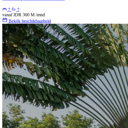
7
7
vanaf
IDR 300 M
/mnd
Bekijk beschikbaarheid