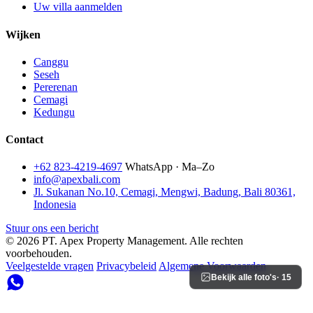
Uw villa aanmelden
Wijken
Canggu
Seseh
Pererenan
Cemagi
Kedungu
Contact
+62 823-4219-4697
WhatsApp · Ma–Zo
info@apexbali.com
Jl. Sukanan No.10, Cemagi, Mengwi, Badung, Bali 80361,
Indonesia
Stuur ons een bericht
© 2026 PT. Apex Property Management. Alle rechten
voorbehouden.
Veelgestelde vragen
Privacybeleid
Algemene Voorwaarden
Bekijk alle foto's
· 15