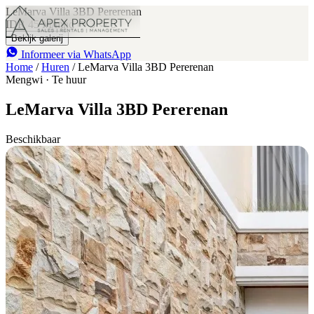
LeMarva Villa 3BD Pererenan
IDR 45 M
/mnd
3
3
Bekijk galerij
Informeer via WhatsApp
Home
/
Huren
/
LeMarva Villa 3BD Pererenan
Mengwi · Te huur
LeMarva Villa 3BD Pererenan
Beschikbaar