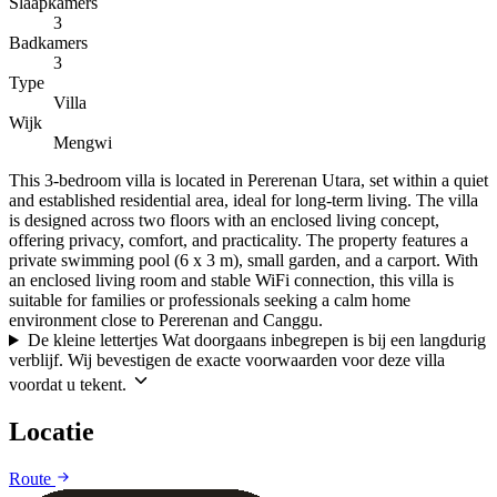
Slaapkamers
3
Badkamers
3
Type
Villa
Wijk
Mengwi
This 3-bedroom villa is located in Pererenan Utara, set within a quiet
and established residential area, ideal for long-term living. The villa
is designed across two floors with an enclosed living concept,
offering privacy, comfort, and practicality. The property features a
private swimming pool (6 x 3 m), small garden, and a carport. With
an enclosed living room and stable WiFi connection, this villa is
suitable for families or professionals seeking a calm home
environment close to Pererenan and Canggu.
De kleine lettertjes
Wat doorgaans inbegrepen is bij een langdurig
verblijf. Wij bevestigen de exacte voorwaarden voor deze villa
voordat u tekent.
Locatie
Leaflet
|
©
CARTO
©
OpenStreetMap
Route