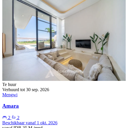
Te huur
Verhuurd tot 30 sep. 2026
Mengwi
Amara
2
2
Beschikbaar vanaf 1 okt. 2026
vanaf
IDR 35 M
/mnd