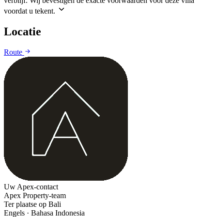
verblijf. Wij bevestigen de exacte voorwaarden voor deze villa
voordat u tekent.
Locatie
Leaflet
|
©
CARTO
©
OpenStreetMap
Route
+
−
Uw Apex-contact
Apex Property-team
Ter plaatse op Bali
Engels · Bahasa Indonesia