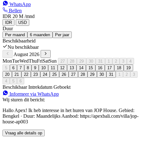
WhatsApp
Bellen
IDR 20 M
/mnd
IDR
USD
Duur
Per maand
6 maanden
Per jaar
Beschikbaarheid
Nu beschikbaar
August 2026
Mon
Tue
Wed
Thu
Fri
Sat
Sun
27
28
29
30
31
1
2
3
4
5
6
7
8
9
10
11
12
13
14
15
16
17
18
19
20
21
22
23
24
25
26
27
28
29
30
31
1
2
3
4
5
6
Beschikbaar
Intrekdatum
Geboekt
Informeer via WhatsApp
Wij sturen dit bericht:
Hallo Apex! Ik heb interesse in het huren van JOP House. Gebied:
Bengkel · Duur: Maandelijks Aanbod: https://apexbali.com/villa/jop-
house-ap003
Vraag alle details op