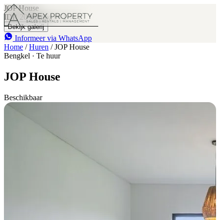
JOP House
IDR 20 M
/mnd
1
1
Bekijk galerij
Informeer via WhatsApp
Home
/
Huren
/
JOP House
Bengkel · Te huur
JOP House
Beschikbaar