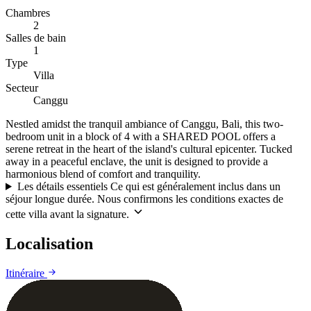
Chambres
2
Salles de bain
1
Type
Villa
Secteur
Canggu
Nestled amidst the tranquil ambiance of Canggu, Bali, this two-
bedroom unit in a block of 4 with a SHARED POOL offers a
serene retreat in the heart of the island's cultural epicenter. Tucked
away in a peaceful enclave, the unit is designed to provide a
harmonious blend of comfort and tranquility.
Les détails essentiels
Ce qui est généralement inclus dans un
séjour longue durée. Nous confirmons les conditions exactes de
cette villa avant la signature.
Localisation
Leaflet
|
©
CARTO
©
OpenStreetMap
Itinéraire
+