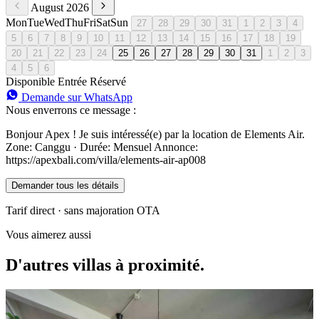
August 2026
Mon
Tue
Wed
Thu
Fri
Sat
Sun
27
28
29
30
31
1
2
3
4
5
6
7
8
9
10
11
12
13
14
15
16
17
18
19
20
21
22
23
24
25
26
27
28
29
30
31
1
2
3
4
5
6
Disponible
Entrée
Réservé
Demande sur WhatsApp
Nous enverrons ce message :
Bonjour Apex ! Je suis intéressé(e) par la location de Elements Air.
Zone: Canggu · Durée: Mensuel Annonce:
https://apexbali.com/villa/elements-air-ap008
Demander tous les détails
Tarif direct · sans majoration OTA
Vous aimerez aussi
D'autres villas à proximité.