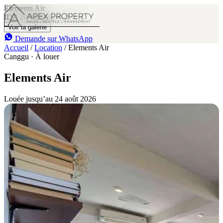
Elements Air
IDR 28 M
/mois
2
1
Voir la galerie
Demande sur WhatsApp
Accueil
/
Location
/
Elements Air
Canggu · À louer
Elements Air
Louée jusqu’au 24 août 2026