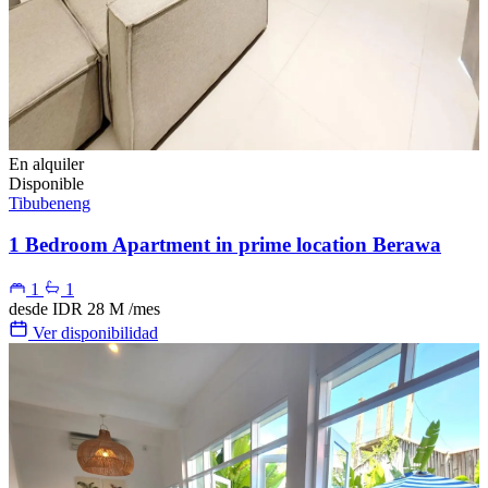
En alquiler
Disponible
Tibubeneng
1 Bedroom Apartment in prime location Berawa
1
1
desde
IDR 28 M
/mes
Ver disponibilidad