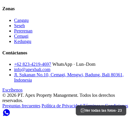
Zonas
Canggu
Seseh
Pererenan
Cemagi
Kedungu
Contáctanos
+62 823-4219-4697
WhatsApp · Lun–Dom
info@apexbali.com
Jl. Sukanan No.10, Cemagi, Mengwi, Badung, Bali 80361,
Indonesia
Escríbenos
© 2026 PT. Apex Property Management. Todos los derechos
reservados.
Preguntas frecuentes
Política de Privacidad
Términos y Condiciones
Ver todas las fotos
· 23