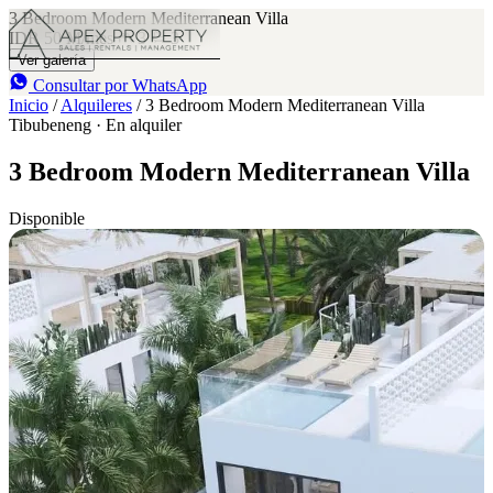
3 Bedroom Modern Mediterranean Villa
IDR 50 M
/mes
3
3
Ver galería
Consultar por WhatsApp
Inicio
/
Alquileres
/
3 Bedroom Modern Mediterranean Villa
Tibubeneng · En alquiler
3 Bedroom Modern Mediterranean Villa
Disponible