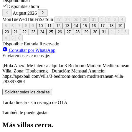
Disponibilidad
Disponible ahora
August 2026
Mon
Tue
Wed
Thu
Fri
Sat
Sun
27
28
29
30
31
1
2
3
4
5
6
7
8
9
10
11
12
13
14
15
16
17
18
19
20
21
22
23
24
25
26
27
28
29
30
31
1
2
3
4
5
6
Disponible
Entrada
Reservado
Consultar por WhatsApp
Enviaremos este mensaje:
¡Hola Apex! Me interesa alquilar 3 Bedroom Modern Mediterranean
Villa. Zona: Tibubeneng · Duración: Mensual Anuncio:
https://apexbali.com/villa/3-bedroom-modern-mediterranean-villa-
2838978801
Solicitar todos los detalles
Tarifa directa · sin recargo de OTA
También te puede gustar
Más villas cerca.