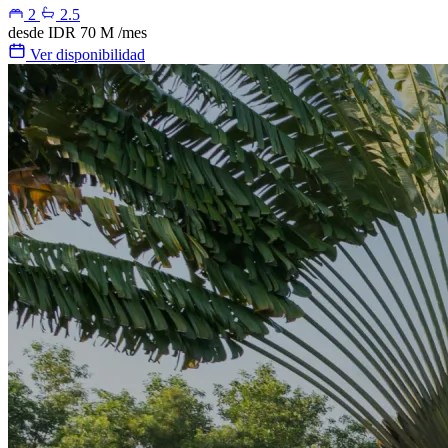
2
2.5
desde
IDR 70 M
/mes
Ver disponibilidad