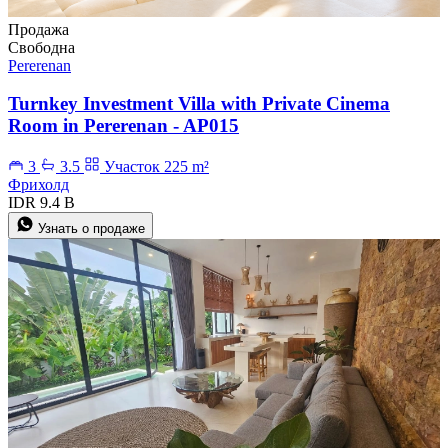
Продажа
Свободна
Pererenan
Turnkey Investment Villa with Private Cinema
Room in Pererenan - AP015
3
3.5
Участок 225 m²
Фрихолд
IDR 9.4 B
Узнать о продаже