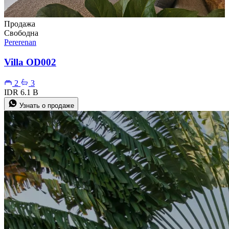
Продажа
Свободна
Pererenan
Villa OD002
2
3
IDR 6.1 B
Узнать о продаже