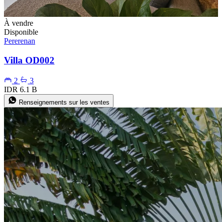
À vendre
Disponible
Pererenan
Villa OD002
2
3
IDR 6.1 B
Renseignements sur les ventes