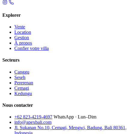
Explorer
Vente
Location
Gestion
À propos
Confier votre villa
Secteurs
Canggu
Seseh
Pererenan
Cemagi
Kedungu
Nous contacter
+62 823-4219-4697
WhatsApp · Lun–Dim
info@apexbali.com
Jl. Sukanan No.10, Cemagi, Mengwi, Badung, Bali 80361,
Indonesia