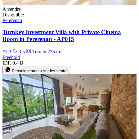
À vendre
Disponible
Pererenan
Turnkey Investment Villa with Private Cinema
Room in Pererenan - AP015
3
3.5
Terrain 225 m²
Freehold
IDR 9.4 B
Renseignements sur les ventes