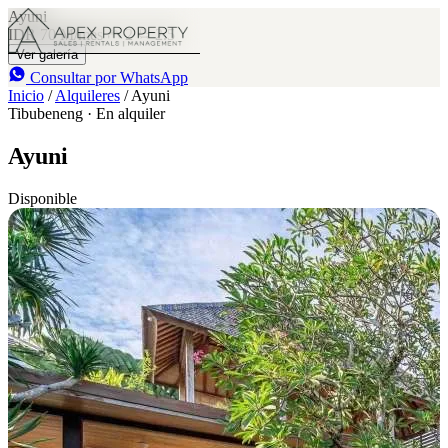
Ayuni
IDR 70 M
/mes
2
2.5
Ver galería
Consultar por WhatsApp
Inicio
/
Alquileres
/
Ayuni
Tibubeneng · En alquiler
Ayuni
Disponible