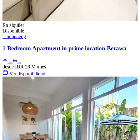
En alquiler
Disponible
Tibubeneng
1 Bedroom Apartment in prime location Berawa
1
1
desde
IDR 28 M
/mes
Ver disponibilidad