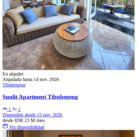
En alquiler
Alquilada hasta 14 nov. 2026
Tibubeneng
Sunlit Apartment Tibubeneng
1
1
Disponible desde 15 nov. 2026
desde
IDR 23 M
/mes
Ver disponibilidad