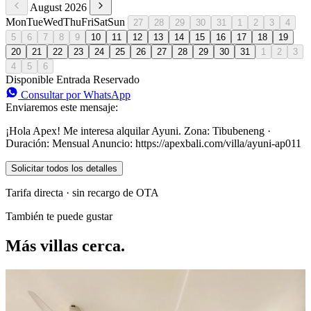
August 2026
Mon
Tue
Wed
Thu
Fri
Sat
Sun
27
28
29
30
31
1
2
3
4
5
6
7
8
9
10
11
12
13
14
15
16
17
18
19
20
21
22
23
24
25
26
27
28
29
30
31
1
2
3
4
5
6
Disponible
Entrada
Reservado
Consultar por WhatsApp
Enviaremos este mensaje:
¡Hola Apex! Me interesa alquilar Ayuni. Zona: Tibubeneng ·
Duración: Mensual Anuncio: https://apexbali.com/villa/ayuni-ap011
Solicitar todos los detalles
Tarifa directa · sin recargo de OTA
También te puede gustar
Más villas cerca.