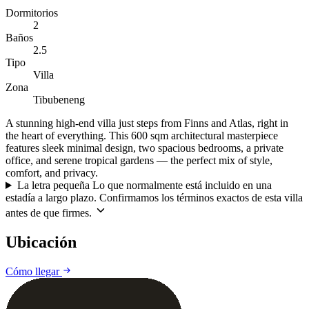
Dormitorios
2
Baños
2.5
Tipo
Villa
Zona
Tibubeneng
A stunning high-end villa just steps from Finns and Atlas, right in
the heart of everything. This 600 sqm architectural masterpiece
features sleek minimal design, two spacious bedrooms, a private
office, and serene tropical gardens — the perfect mix of style,
comfort, and privacy.
La letra pequeña
Lo que normalmente está incluido en una
estadía a largo plazo. Confirmamos los términos exactos de esta villa
antes de que firmes.
Ubicación
Leaflet
|
©
CARTO
©
OpenStreetMap
Cómo llegar
+