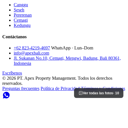
Canggu
Seseh
Pererenan
Cemagi
Kedungu
Contáctanos
+62 823-4219-4697
WhatsApp · Lun–Dom
info@apexbali.com
Jl. Sukanan No.10, Cemagi, Mengwi, Badung, Bali 80361,
Indonesia
Escríbenos
© 2026 PT. Apex Property Management. Todos los derechos
reservados.
Preguntas frecuentes
Política de Privacidad
Términos y Condiciones
Ver todas las fotos
· 10