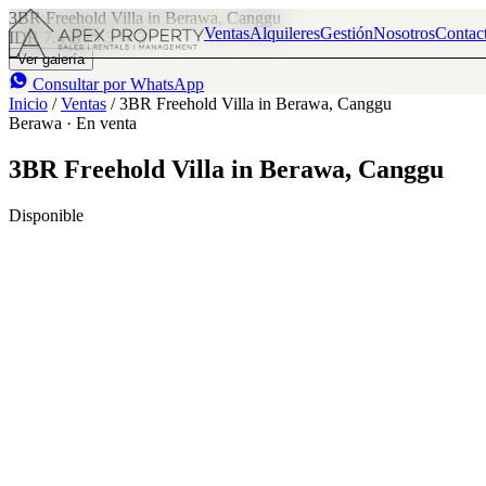
3BR Freehold Villa in Berawa, Canggu
Ventas
Alquileres
Gestión
Nosotros
Contac
IDR 7.4 B
3
3
Ver galería
Consultar por WhatsApp
Inicio
/
Ventas
/
3BR Freehold Villa in Berawa, Canggu
Berawa · En venta
3BR Freehold Villa in Berawa, Canggu
Disponible