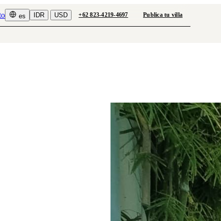
to
IDR
USD
+62 823-4219-4697
Publica tu villa
es