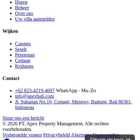
Huren
Beheer
Over ons
Uw villa aanmelden
Wijken
Canggu
Seseh
Pererenan
Cemagi
Kedungu
Contact
+62 823-4219-4697
WhatsApp · Ma–Zo
info@apexbali.com
Jl. Sukanan No.10, Cemagi, Mengwi, Badung, Bali 80361,
Indonesia
Stuur ons een bericht
© 2026 PT. Apex Property Management. Alle rechten
voorbehouden.
Veelgestelde vragen
Privacybeleid
Algemene Voorwaarden
Bekijk alle foto's
· 10