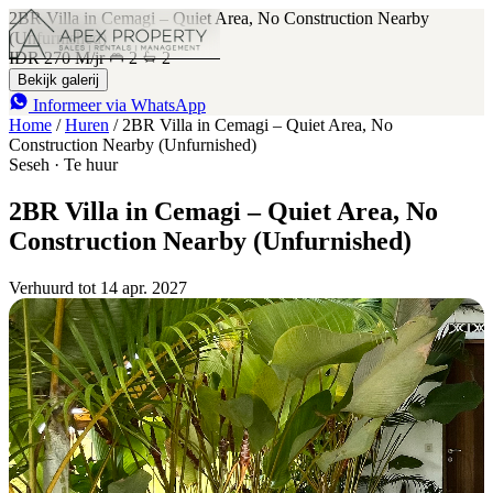
2BR Villa in Cemagi – Quiet Area, No Construction Nearby
(Unfurnished)
IDR 270 M
/jr
2
2
Bekijk galerij
Informeer via WhatsApp
Home
/
Huren
/
2BR Villa in Cemagi – Quiet Area, No
Construction Nearby (Unfurnished)
Seseh · Te huur
2BR Villa in Cemagi – Quiet Area, No
Construction Nearby (Unfurnished)
Verhuurd tot 14 apr. 2027