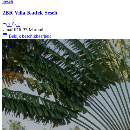
Seseh
2BR Villa Kadek Seseh
2
2
vanaf
IDR 35 M
/mnd
Bekijk beschikbaarheid