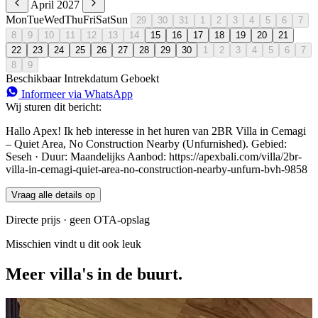
April 2027
Mon
Tue
Wed
Thu
Fri
Sat
Sun
29
30
31
1
2
3
4
5
6
7
8
9
10
11
12
13
14
15
16
17
18
19
20
21
22
23
24
25
26
27
28
29
30
1
2
3
4
5
6
7
8
9
Beschikbaar
Intrekdatum
Geboekt
Informeer via WhatsApp
Wij sturen dit bericht:
Hallo Apex! Ik heb interesse in het huren van 2BR Villa in Cemagi
– Quiet Area, No Construction Nearby (Unfurnished). Gebied:
Seseh · Duur: Maandelijks Aanbod: https://apexbali.com/villa/2br-
villa-in-cemagi-quiet-area-no-construction-nearby-unfurn-bvh-9858
Vraag alle details op
Directe prijs · geen OTA-opslag
Misschien vindt u dit ook leuk
Meer villa's in de buurt.