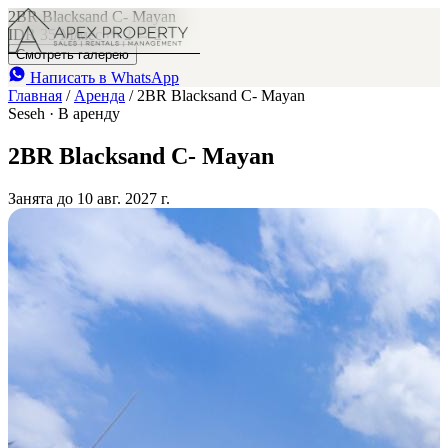
2BR Blacksand C- Mayan
IDR 35 M
/мес
2
2
Смотреть галерею
Написать в WhatsApp
Главная
/
Аренда
/
2BR Blacksand C- Mayan
Seseh · В аренду
2BR Blacksand C- Mayan
Занята до 10 авг. 2027 г.