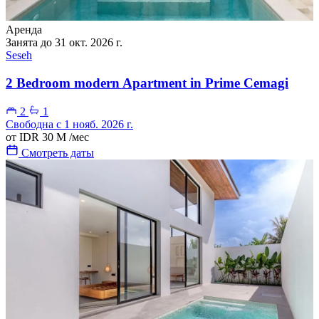
Аренда
Занята до 31 окт. 2026 г.
Seseh
2 Bedroom modern Apartment in Prime Cemagi
2
1
Свободна с 1 нояб. 2026 г.
от
IDR 30 M
/мес
Смотреть даты