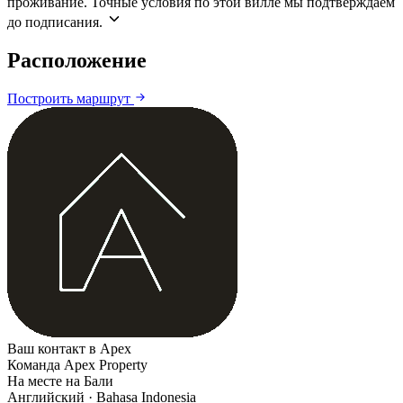
проживание. Точные условия по этой вилле мы подтверждаем
до подписания.
Расположение
Leaflet
|
©
CARTO
©
OpenStreetMap
Построить маршрут
+
−
Ваш контакт в Apex
Команда Apex Property
На месте на Бали
Английский · Bahasa Indonesia