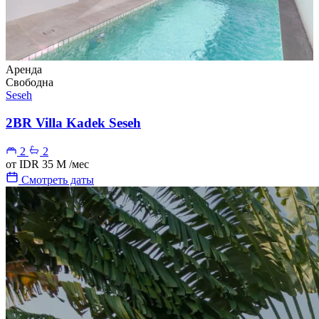
Аренда
Свободна
Seseh
2BR Villa Kadek Seseh
2
2
от
IDR 35 M
/мес
Смотреть даты