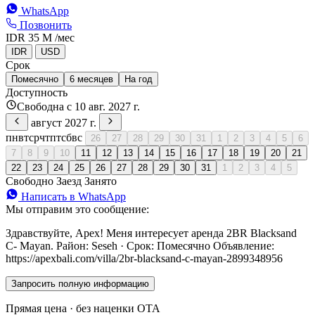
WhatsApp
Позвонить
IDR 35 M
/мес
IDR
USD
Срок
Помесячно
6 месяцев
На год
Доступность
Свободна с 10 авг. 2027 г.
август 2027 г.
пн
вт
ср
чт
пт
сб
вс
26
27
28
29
30
31
1
2
3
4
5
6
7
8
9
10
11
12
13
14
15
16
17
18
19
20
21
22
23
24
25
26
27
28
29
30
31
1
2
3
4
5
Свободно
Заезд
Занято
Написать в WhatsApp
Мы отправим это сообщение:
Здравствуйте, Apex! Меня интересует аренда 2BR Blacksand
C- Mayan. Район: Seseh · Срок: Помесячно Объявление:
https://apexbali.com/villa/2br-blacksand-c-mayan-2899348956
Запросить полную информацию
Прямая цена · без наценки OTA