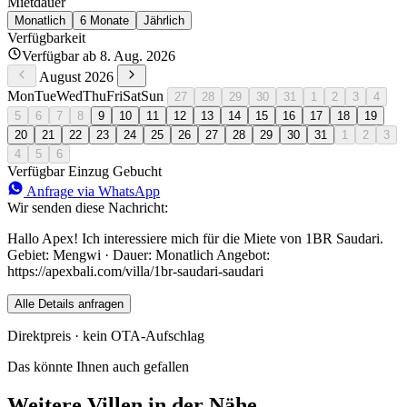
Mietdauer
Monatlich
6 Monate
Jährlich
Verfügbarkeit
Verfügbar ab 8. Aug. 2026
August 2026
Mon
Tue
Wed
Thu
Fri
Sat
Sun
27
28
29
30
31
1
2
3
4
5
6
7
8
9
10
11
12
13
14
15
16
17
18
19
20
21
22
23
24
25
26
27
28
29
30
31
1
2
3
4
5
6
Verfügbar
Einzug
Gebucht
Anfrage via WhatsApp
Wir senden diese Nachricht:
Hallo Apex! Ich interessiere mich für die Miete von 1BR Saudari.
Gebiet: Mengwi · Dauer: Monatlich Angebot:
https://apexbali.com/villa/1br-saudari-saudari
Alle Details anfragen
Direktpreis · kein OTA-Aufschlag
Das könnte Ihnen auch gefallen
Weitere Villen in der Nähe.