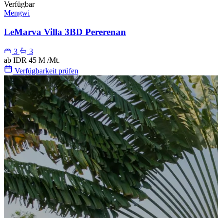
Verfügbar
Mengwi
LeMarva Villa 3BD Pererenan
3
3
ab
IDR 45 M
/Mt.
Verfügbarkeit prüfen