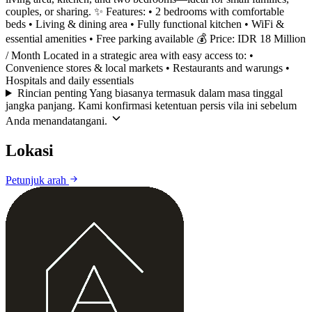
couples, or sharing. ✨ Features: • 2 bedrooms with comfortable
beds • Living & dining area • Fully functional kitchen • WiFi &
essential amenities • Free parking available 💰 Price: IDR 18 Million
/ Month Located in a strategic area with easy access to: •
Convenience stores & local markets • Restaurants and warungs •
Hospitals and daily essentials
Rincian penting
Yang biasanya termasuk dalam masa tinggal
jangka panjang. Kami konfirmasi ketentuan persis vila ini sebelum
Anda menandatangani.
Lokasi
Leaflet
|
©
CARTO
©
OpenStreetMap
Petunjuk arah
+
−