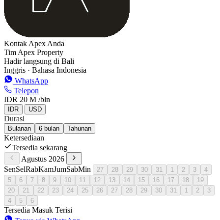
Kontak Apex Anda
Tim Apex Property
Hadir langsung di Bali
Inggris · Bahasa Indonesia
WhatsApp
Telepon
IDR 20 M
/bln
IDR
USD
Durasi
Bulanan
6 bulan
Tahunan
Ketersediaan
Tersedia sekarang
Agustus 2026
Sen
Sel
Rab
Kam
Jum
Sab
Min
27
28
29
30
31
1
2
3
4
5
6
7
8
9
10
11
12
13
14
15
16
17
18
19
20
21
22
23
24
25
26
27
28
29
30
31
1
2
3
4
5
6
Tersedia
Masuk
Terisi