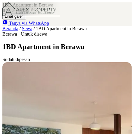
1BD Apartment in Berawa
IDR 20 M
/bln
1
Lihat galeri
Tanya via WhatsApp
Beranda
/
Sewa
/
1BD Apartment in Berawa
Berawa · Untuk disewa
1BD Apartment in Berawa
Sudah dipesan