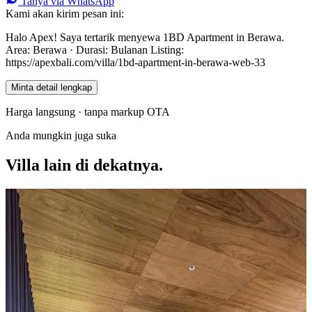
Tanya via WhatsApp
Kami akan kirim pesan ini:
Halo Apex! Saya tertarik menyewa 1BD Apartment in Berawa.
Area: Berawa · Durasi: Bulanan Listing:
https://apexbali.com/villa/1bd-apartment-in-berawa-web-33
Minta detail lengkap
Harga langsung · tanpa markup OTA
Anda mungkin juga suka
Villa lain di dekatnya.