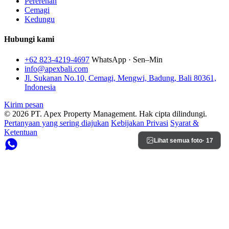
Pererenan
Cemagi
Kedungu
Hubungi kami
+62 823-4219-4697
WhatsApp · Sen–Min
info@apexbali.com
Jl. Sukanan No.10, Cemagi, Mengwi, Badung, Bali 80361,
Indonesia
Kirim pesan
© 2026 PT. Apex Property Management. Hak cipta dilindungi.
Pertanyaan yang sering diajukan
Kebijakan Privasi
Syarat &
Ketentuan
Lihat semua foto
· 17