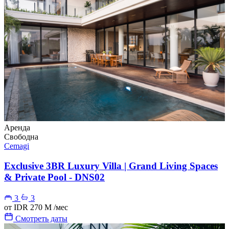
Аренда
Свободна
Cemagi
Exclusive 3BR Luxury Villa | Grand Living Spaces
& Private Pool - DNS02
3
3
от
IDR 270 M
/мес
Смотреть даты