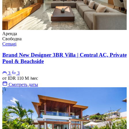
Аренда
Свободна
Cemagi
Brand New Designer 3BR Villa | Central AC, Private
Pool & Beachside
3
3
от
IDR 110 M
/мес
Смотреть даты