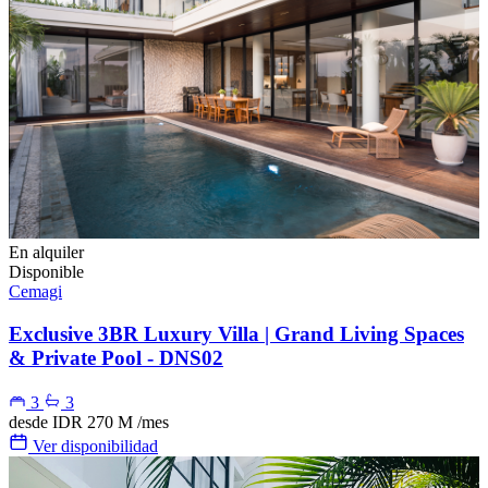
En alquiler
Disponible
Cemagi
Exclusive 3BR Luxury Villa | Grand Living Spaces
& Private Pool - DNS02
3
3
desde
IDR 270 M
/mes
Ver disponibilidad