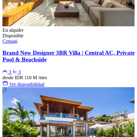
En alquiler
Disponible
Cemagi
Brand New Designer 3BR Villa | Central AC, Private
Pool & Beachside
3
3
desde
IDR 110 M
/mes
Ver disponibilidad