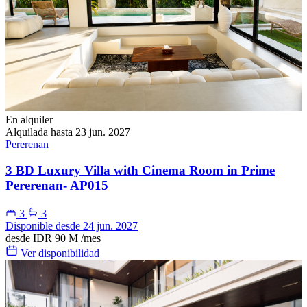
En alquiler
Alquilada hasta 23 jun. 2027
Pererenan
3 BD Luxury Villa with Cinema Room in Prime
Pererenan- AP015
3
3
Disponible desde 24 jun. 2027
desde
IDR 90 M
/mes
Ver disponibilidad